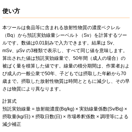
使い方
本ツールは食品等に含まれる放射性物質の濃度ベクレル
（Bq）から預託実効線量シーベルト（Sv）を計算するツー
ルです。数値は0.01刻みで入力できます。結果は Sv、
mSv、μSv の3種類で表示し、すべて同じ値を意味します。
算出された値は預託実効線量で、50年間（成人の場合）の
被ばく量を積算した値です。線量の積分期間は、作業者およ
び成人の一般公衆で50年、子どもでは摂取した年齢から70
歳まで。摂取した放射性物質は時間とともに減少し、その早
さは物質により異なります。
計算式
預託実効線量 = 放射能濃度(Bq/kg) × 実効線量係数(Sv/Bq) ×
摂取量(kg/日) × 摂取日数(日) × 市場希釈係数 × 調理等による
減少補正