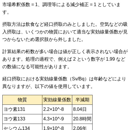
市場希釈係数 = 1、調理等による減少補正 = 1 としていま
す。
摂取方法は飲食など経口摂取のみとしました。空気などの吸
入摂取は、いくつかの物質において適当な実効線量係数が見
つからないため選択肢から外しました。
計算結果の桁数が多い場合は値が正しく表示されない場合が
あります。処理の過程で、例えば 2 という数字が 1.99 など
の数値になる可能性があります。
経口摂取における実効線量係数（Sv/Bq）は年齢などにより
異なりますが、以下の値を使用しています。
物質
実効線量係数
半減期
ヨウ素131
2.2×10^-8
8.04日
ヨウ素133
4.3×10^-9
20.8時間
セシウム134
1.9×10^-8
2.06年